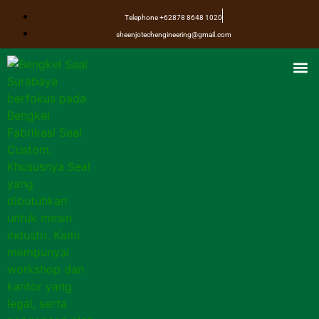
Telephone +62878 8648 1020
sheenjotechengineering@gmail.com