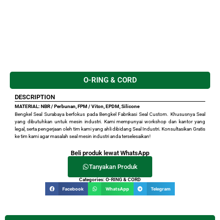
O-RING & CORD
DESCRIPTION
MATERIAL: NBR / Perbunan, FPM / Viton, EPDM, Silicone
Bengkel Seal Surabaya berfokus pada Bengkel Fabrikasi Seal Custom. Khususnya Seal
yang dibutuhkan untuk mesin industri. Kami mempunyai workshop dan kantor yang
legal, serta pengerjaan oleh tim kami yang ahli dibidang Seal Industri. Konsultasikan Gratis
ke tim kami agar masalah seal mesin industri anda terselesaikan!
Beli produk lewat WhatsApp
Tanyakan Produk
Categories:
O-RING & CORD
Facebook
WhatsApp
Telegram