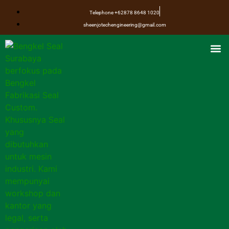
Telephone +62878 8648 1020
sheenjotechengineering@gmail.com