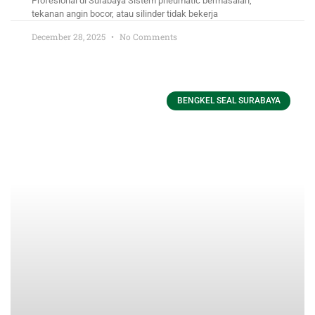
Profesional di Surabaya Sistem pneumatic bermasalah,
tekanan angin bocor, atau silinder tidak bekerja
December 28, 2025
No Comments
BENGKEL SEAL SURABAYA